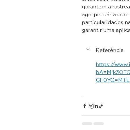
garantem a rastrea
agropecuária com o
particularidades n
garantir uma aplic
Referência
https://www.i
bA=Mjk3OT
GF0YQ=MTE