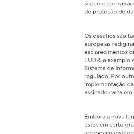
sistema tem gerad
de proteção de dad
Os desafios são tã
europeias redigir
esclarecimentos di
EUDR, a exemplo de
Sistema de Informa
regulado. Por outr
implementação da 
assinado carta em
Embora a nova legi
estar, em certo gr
arcabouço institu