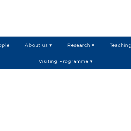
ople
About us ▾
Research ▾
Teaching
Visiting Programme ▾