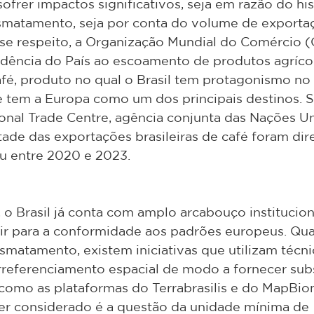
ofrer impactos significativos, seja em razão do his
smatamento, seja por conta do volume de exporta
se respeito, a Organização Mundial do Comércio (
dência do País ao escoamento de produtos agrícol
afé, produto no qual o Brasil tem protagonismo no
ue tem a Europa como um dos principais destinos. 
onal Trade Centre, agência conjunta das Nações Un
ade das exportações brasileiras de café foram dir
u entre 2020 e 2023.
 o Brasil já conta com amplo arcabouço institucion
ir para a conformidade aos padrões europeus. Qua
atamento, existem iniciativas que utilizam técni
referenciamento espacial de modo a fornecer subs
, como as plataformas do Terrabrasilis e do MapBi
ser considerado é a questão da unidade mínima de 