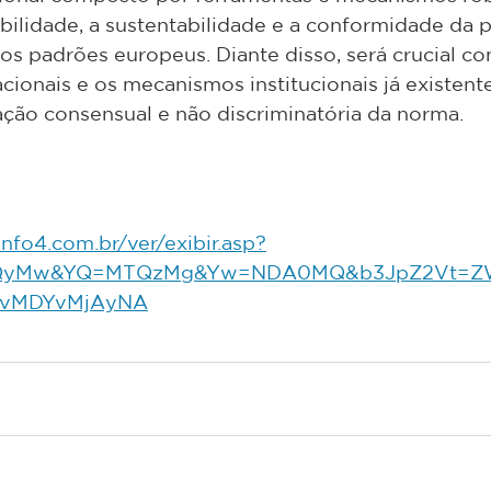
bilidade, a sustentabilidade e a conformidade da 
s padrões europeus. Diante disso, será crucial con
acionais e os mecanismos institucionais já existent
ação consensual e não discriminatória da norma.
nfo4.com.br/ver/exibir.asp?
QyMw&YQ=MTQzMg&Yw=NDA0MQ&b3JpZ2Vt=Z
vMDYvMjAyNA