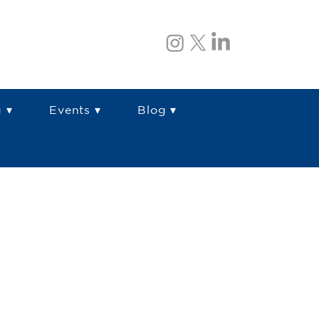
 ▾
Events ▾
Blog ▾