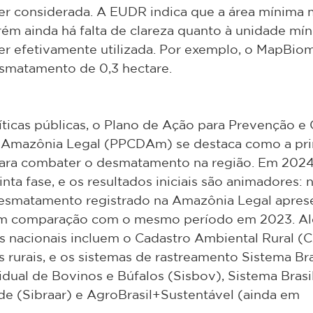
r considerada. A EUDR indica que a área mínima 
rém ainda há falta de clareza quanto à unidade mí
r efetivamente utilizada. Por exemplo, o MapBiom
smatamento de 0,3 hectare.
ticas públicas, o Plano de Ação para Prevenção e 
Amazônia Legal (PPCDAm) se destaca como a prin
l para combater o desmatamento na região. Em 20
inta fase, e os resultados iniciais são animadores: 
esmatamento registrado na Amazônia Legal apres
m comparação com o mesmo período em 2023. Alé
 nacionais incluem o Cadastro Ambiental Rural (C
s rurais, e os sistemas de rastreamento Sistema Bra
vidual de Bovinos e Búfalos (Sisbov), Sistema Brasi
de (Sibraar) e AgroBrasil+Sustentável (ainda em 