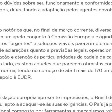
o dúvidas sobre seu funcionamento e conformida
os, dificultando a adaptação pelos agentes envol
o notórios que, no final de março corrente, diversa
am um apelo conjunto à Comissão Europeia exigind
tos “urgentes” e soluções viáveis para a implemen
 aclarações quanto a previsões legais, operacion
ção e atenção às particularidades da cadeia de c
o lado, existem aqueles que parecem otimistas co
norma, tendo no começo de abril mais de 170 emp
 apoio à EUDR.
slação europeia apresente imprecisões, o Brasil 
au, apto a adequar-se às suas exigências. O País já 
cional composto por ferramentas e mecanismos ro