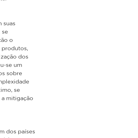
 suas 
 se 
ção o 
 produtos, 
ização dos 
ou-se um 
os sobre 
mplexidade 
timo, se 
 a mitigação 
m dos países 