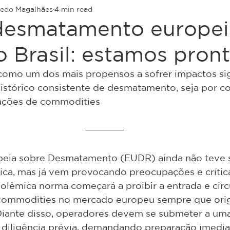
iredo Magalhães
4 min read
idesmatamento europei
o Brasil: estamos pron
como um dos mais propensos a sofrer impactos sign
istórico consistente de desmatamento, seja por co
ações de commodities
eia sobre Desmatamento (EUDR) ainda não teve s
ca, mas já vem provocando preocupações e críticas
 polêmica norma começará a proibir a entrada e cir
commodities no mercado europeu sempre que orig
Diante disso, operadores devem se submeter a uma
diligência prévia, demandando preparação imedia