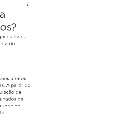
a
tos?
ificativos, 
nta do 
eus efeitos 
. A partir do 
culação de 
inados de 
 série de 
ta.