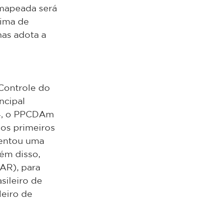
mapeada será 
nima de 
as adota a 
Controle do 
cipal 
24, o PPCDAm 
nos primeiros 
entou uma 
m disso, 
AR), para 
sileiro de 
leiro de 