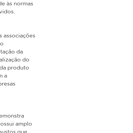
de às normas 
vidos.
s associações 
o 
tação da 
alização do 
ada produto 
m a 
resas 
demonstra 
possui amplo 
bustos que 