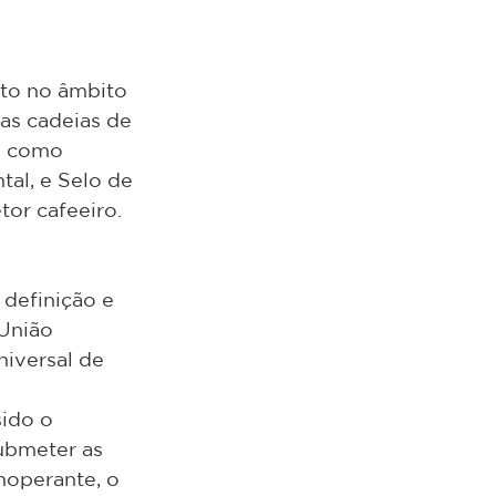
nto no âmbito 
as cadeias de 
e como 
tal, e Selo de 
tor cafeeiro.
definição e 
União 
iversal de 
ido o 
ubmeter as 
noperante, o 