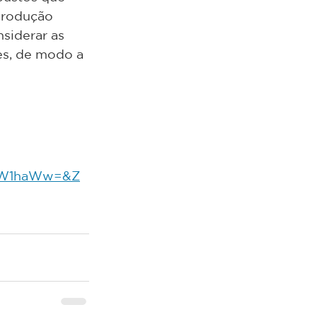
produção 
siderar as 
es, de modo a 
W1haWw=&Z