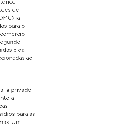
tórico 
ções de 
OMC) já 
as para o 
 comércio 
Segundo 
idas e da 
ecionadas ao 
al e privado 
nto à 
cas 
ídios para as 
omas. Um 